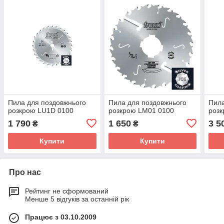
Пила для поздовжнього
Пила для поздовжнього
Пила
розкрою LU1D 0100
розкрою LM01 0100
роз
1 790
1 650
3 5
₴
₴
Купити
Купити
Про нас
Рейтинг не сформований
Менше 5 відгуків за останній рік
Працює з 03.10.2009