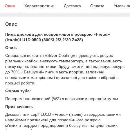
Опис
Характеристики
Доставка
Оплата
Умови п
Опис
Пила дискова для поздовжнього розкрою «Freud»
(Італія)LU1D 0500 (300*3,2/2,2*30 Z=28)
Опис:
Спеціальні покриття «Silver Coating» підвищують ресурс
різальних крайок, знижують температуру, а також захищають
пилку від налипання тирси, бруду, смоли, що підвищує ресурс
до 70%. «Безшумні» пили мають прорізи, заповнені
спеціальним матеріалом і призначені для гасіння вібрації в
процесі роботи.
Форма зуба:
Поперемінно-скошений (WZ) з позитивним переднім кутом.
Призначення:
Дискові пили серії LU1D «Freud» (Італія) з твердосплавними
напайками призначені для поздовжнього розкрою
м'яких и твердих порід деревини без сучків, на цілопільних