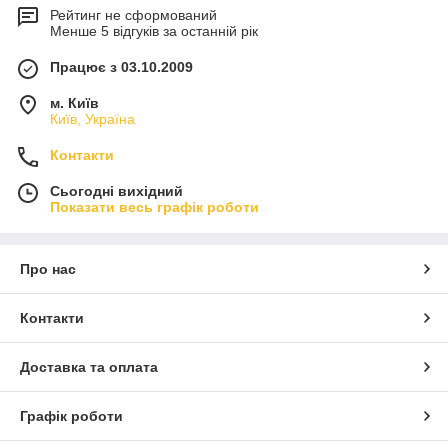
врізки петель в полотна і коробки дерев'яних дверей.
Рейтинг не сформований
За допомогою даного фрезера врізати петлі і іншу
Менше 5 відгуків за останній рік
фурнітуру стає дуже легко навіть для початківців.
Працює з 03.10.2009
Модель фрезера FR129VB комплектується
шаблоном для установки прихованих петель. Шаблон
м. Київ
виготовляється за індивідуальними розмірами
Київ, Україна
замовника.
Контакти
У розділі представлені фрези для пазів до Фрезера FC116U,
FR129N.
Сьогодні вихідний
Показати весь графік роботи
Про нас
Контакти
Доставка та оплата
Графік роботи