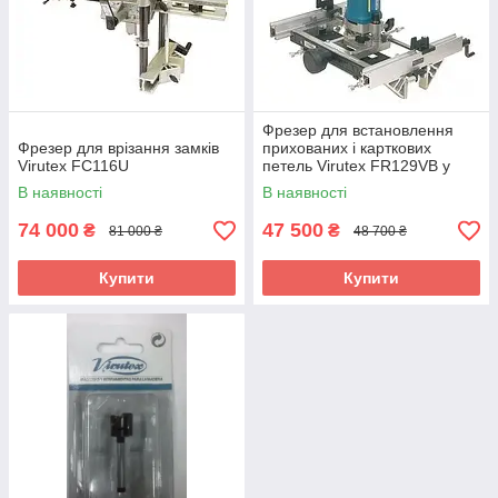
Фрезер для встановлення
Фрезер для врізання замків
прихованих і карткових
Virutex FC116U
петель Virutex FR129VB у
полотна й коробки
В наявності
В наявності
дерев'яних дверей
74 000
47 500
₴
₴
81 000 ₴
48 700 ₴
Купити
Купити