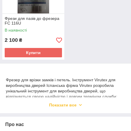
Фрези для пазів до фрезера
FC 116U
В наявності
2 100
₴
Купити
Фрезер для врізки замків і петель. Інструмент Virutex для
виробництва дверей Іспанська фірма Virutex розробила
унікальний інструмент для виробництва дверей, що
відрізняється своєю надійністю і довгим терміном служби:
FC116U - пазувальний фрезер для врізки дверних
Показати все
замків. Даний фрезер можна використовувати не тільки
в майстерні, але і на об'єкті, що є перевагою перед
стаціонарними верстатами.
Про нас
FR129N - спеціальний ручний фрезер Virutex для