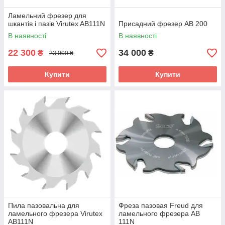
Ламельний фрезер для
шкантів і пазів Virutex AB111N
Присадний фрезер AB 200
В наявності
В наявності
22 300
34 000
₴
₴
23 000 ₴
Купити
Купити
Пила пазовальна для
Фреза пазовая Freud для
ламельного фрезера Virutex
ламельного фрезера AB
AB111N
111N