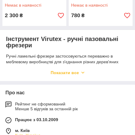
Немає в наявності
Немає в наявності
2 300
780
₴
₴
Інструмент Virutex - ручні пазовальні
фрезери
Ручні ламельні фрезери застосовуються переважно в
меблевому виробництві для з'єднання різних дерев'яних
елементів. За допомогою фрезера AB111N можна зробити
Показати все
вибірку паза під ламелі і плоскі шканти будь-якого
типорозміру. Дана модель пазувальний фрезера
користується найбільшою популярністю серед фахівців, що
займаються деревообробкою та меблевим виробництвом.
Про нас
У даному розділі також представлена ​​фреза дискова
Рейтинг не сформований
пазувальний для ламельного фрезера AB111N.
Менше 5 відгуків за останній рік
Працює з 03.10.2009
м. Київ