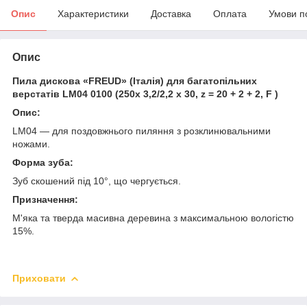
Опис
Характеристики
Доставка
Оплата
Умови п
Опис
Пила дискова «FREUD» (Італія) для багатопільних
верстатів LM04 0100 (250х 3,2/2,2 х 30, z = 20 + 2 + 2, F
)
Опис:
LM04 — для поздовжнього пиляння з розклинювальними
ножами.
Форма зуба
:
Зуб скошений під 10°, що чергується.
Призначення:
М'яка та тверда масивна деревина з максимальною вологістю
15%.
Приховати