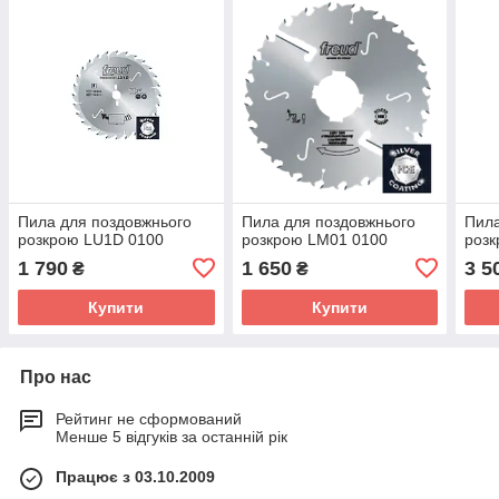
Пила для поздовжнього
Пила для поздовжнього
Пила
розкрою LU1D 0100
розкрою LM01 0100
роз
1 790
1 650
3 5
₴
₴
Купити
Купити
Про нас
Рейтинг не сформований
Менше 5 відгуків за останній рік
Працює з 03.10.2009