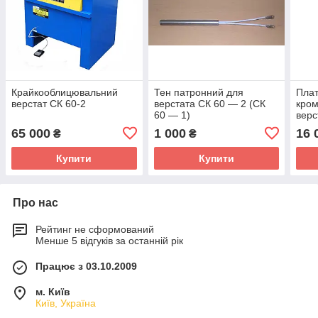
Крайкооблицювальний
Тен патронний для
Плат
верстат СК 60-2
верстата СК 60 — 2 (СК
кро
60 — 1)
верс
65 000
1 000
16 
₴
₴
Купити
Купити
Про нас
Рейтинг не сформований
Менше 5 відгуків за останній рік
Працює з 03.10.2009
м. Київ
Київ, Україна