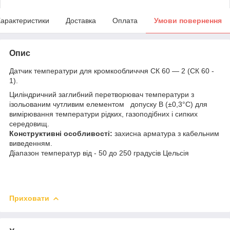
арактеристики
Доставка
Оплата
Умови повернення
Опис
Датчик температури для кромкообличччя СК 60 — 2 (СК 60 -
1).
Циліндричний заглибний перетворювач температури з
ізольованим чутливим елементом допуску B (±0,3°С) для
вимірювання температури рідких, газоподібних і сипких
середовищ.
Конструктивні особливості:
захисна арматура з кабельним
виведенням.
Діапазон температур від - 50 до 250 градусів Цельсія
Приховати