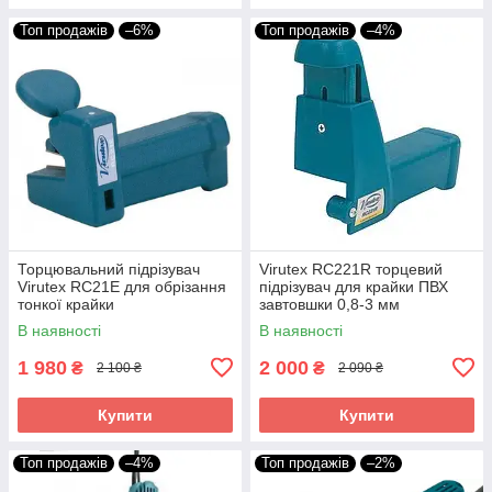
Топ продажів
–6%
Топ продажів
–4%
Торцювальний підрізувач
Virutex RC221R торцевий
Virutex RC21E для обрізання
підрізувач для крайки ПВХ
тонкої крайки
завтовшки 0,8-3 мм
В наявності
В наявності
1 980
2 000
₴
₴
2 100 ₴
2 090 ₴
Купити
Купити
Топ продажів
–4%
Топ продажів
–2%