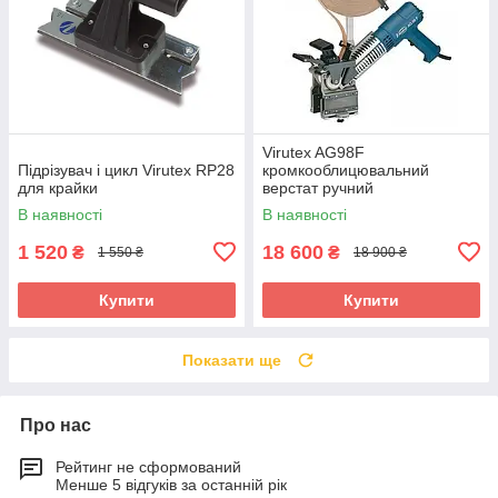
Virutex AG98F
Підрізувач і цикл Virutex RP28
кромкооблицювальний
для крайки
верстат ручний
В наявності
В наявності
1 520
18 600
₴
₴
1 550 ₴
18 900 ₴
Купити
Купити
Показати ще
Про нас
Рейтинг не сформований
Менше 5 відгуків за останній рік