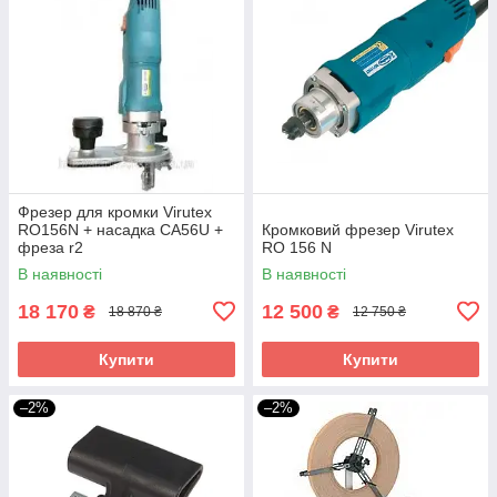
Фрезер для кромки Virutex
RO156N + насадка CA56U +
Кромковий фрезер Virutex
фреза r2
RO 156 N
В наявності
В наявності
18 170
12 500
₴
₴
18 870 ₴
12 750 ₴
Купити
Купити
–2%
–2%