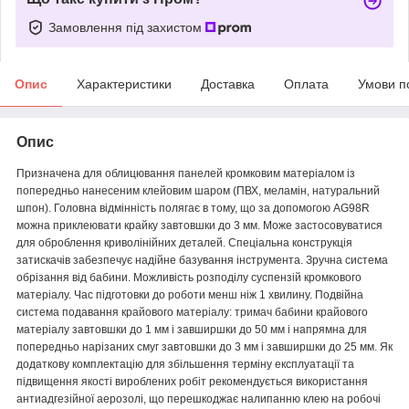
Замовлення під захистом
Опис
Характеристики
Доставка
Оплата
Умови п
Опис
Призначена для облицювання панелей кромковим матеріалом із
попередньо нанесеним клейовим шаром (ПВХ, меламін, натуральний
шпон). Головна відмінність полягає в тому, що за допомогою AG98R
можна приклеювати крайку завтовшки до 3 мм. Може застосовуватися
для оброблення криволінійних деталей. Спеціальна конструкція
затискачів забезпечує надійне базування інструмента. Зручна система
обрізання від бабини. Можливість розподілу суспензій кромкового
матеріалу. Час підготовки до роботи менш ніж 1 хвилину. Подвійна
система подавання крайового матеріалу: тримач бабини крайового
матеріалу завтовшки до 1 мм і завширшки до 50 мм і напрямна для
попередньо нарізаних смуг завтовшки до 3 мм і завширшки до 25 мм. Як
додаткову комплектацію для збільшення терміну експлуатації та
підвищення якості вироблених робіт рекомендується використання
антиадгезійної аерозолі, що перешкоджає налипанню клею на робочі