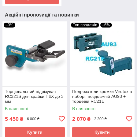
Акційні пропозиції та новинки
–9%
Топ продажів
–6%
Торцювальний підрізувач
Подрезатели кромки Virutex в
RC321S для крайки ПВХ до 3
наборі: поздовжній AU93 +
мм
торцевій RC21E
В наявності
В наявності
5 450
2 070
₴
₴
6 000 ₴
2 200 ₴
Купити
Купити