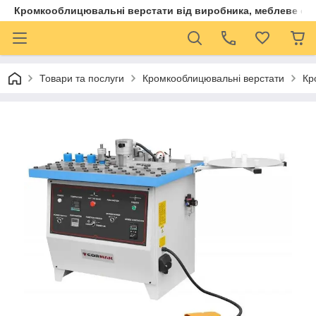
Кромкооблицювальні верстати від виробника, меблеве обла
Товари та послуги
Кромкооблицювальні верстати
Кр