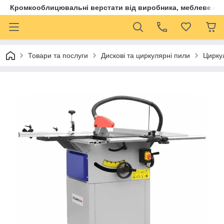
Кромкооблицювальні верстати від виробника, меблеве обла
Товари та послуги
Дискові та циркулярні пили
Цирку