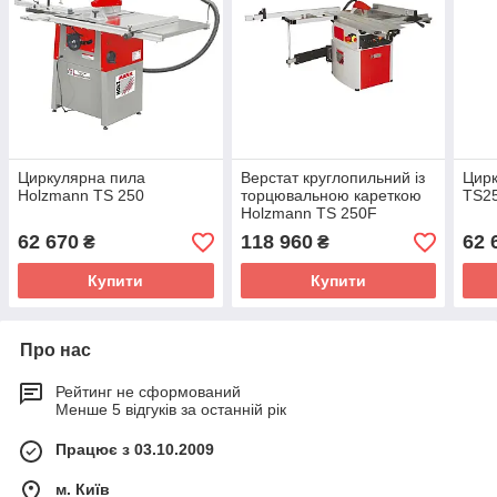
Циркулярна пила
Верстат круглопильний із
Цирк
Holzmann TS 250
торцювальною кареткою
TS2
Holzmann TS 250F
62 670
118 960
62 
₴
₴
Купити
Купити
Про нас
Рейтинг не сформований
Менше 5 відгуків за останній рік
Працює з 03.10.2009
м. Київ