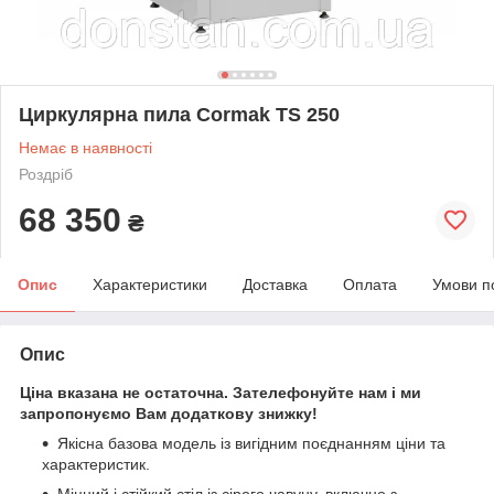
Циркулярна пила Cormak TS 250
Немає в наявності
Роздріб
68 350
₴
Опис
Характеристики
Доставка
Оплата
Умови п
Опис
Ціна вказана не остаточна. Зателефонуйте нам і ми
запропонуємо Вам додаткову знижку!
Якісна базова модель із вигідним поєднанням ціни та
характеристик.
Міцний і стійкий стіл із сірого чавуну, включно з